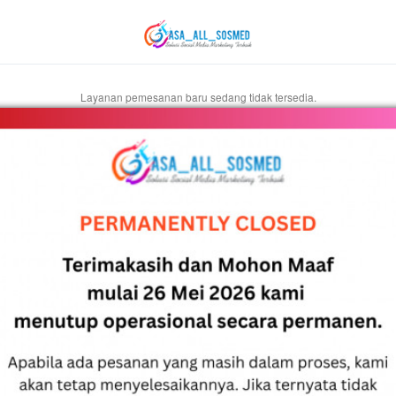
Layanan pemesanan baru sedang tidak tersedia.
Pengumuman
Pelanggan Yth. Terimakasih & Mohon Maaf kami akan
menutup operasional secara bertahap, kami tetap akan
menyelesaikan order yang masih dalam proses. Hubungi
kami melalui livechat / email sebelum 31 Agustus 2026 jika
masih terdapat kendala.
Cek Status Pesanan
Masukkan nomor invoice dan email yang dipakai saat pemesanan.
No. Invoice