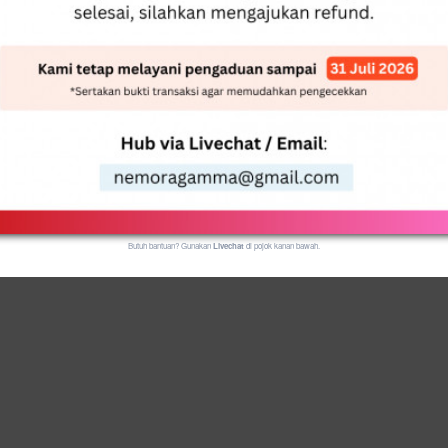
E-mail
Cek Status
Anda juga dapat membuka link invoice dari e-mail untuk komplain atau konfirmasi pembayaran.
Butuh bantuan? Gunakan
Livechat
di pojok kanan bawah.