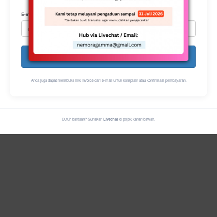
E-mail
Cek Status
Anda juga dapat membuka link invoice dari e-mail untuk komplain atau konfirmasi pembayaran.
Butuh bantuan? Gunakan
Livechat
di pojok kanan bawah.